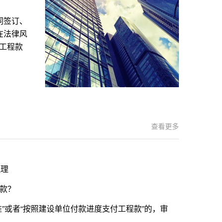
同签订、
在法律风
而工程款
查看更多
梳理
款？
”或者“按照建设单位付款进度支付工程款”的，审