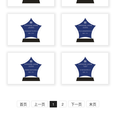
首页
上一页
1
2
下一页
末页