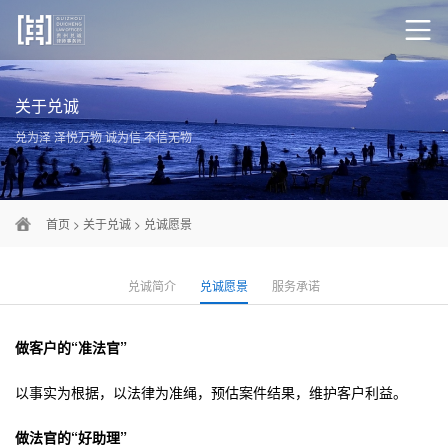
关于兑诚
兑为泽 泽悦万物 诚为信 不信无物
首页
>
关于兑诚
>
兑诚愿景
兑诚简介
兑诚愿景
服务承诺
做客户的“准法官”
以事实为根据，以法律为准绳，预估案件结果，维护客户利益。
做法官的“好助理”