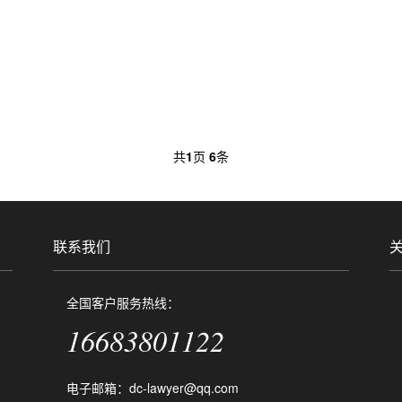
共
1
页
6
条
联系我们
全国客户服务热线：
16683801122
电子邮箱：dc-lawyer@qq.com