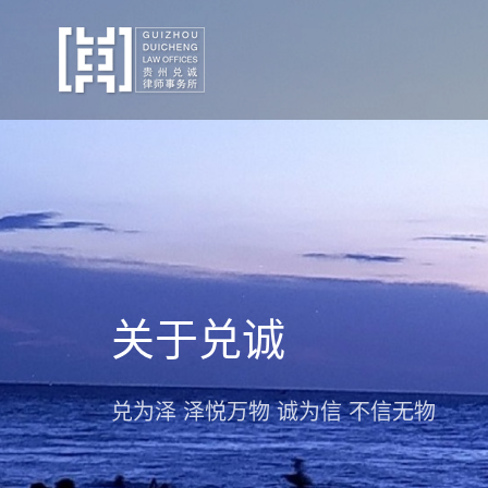
关于兑诚
兑为泽 泽悦万物 诚为信 不信无物